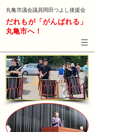
丸亀市議会議員岡田つよし後援会
​だれもが「がんばれる」
丸亀市へ！