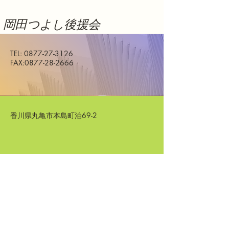
岡田つよし後援会
TEL:
0877-27-3126
​FAX:
0877-28-2666
香川県丸亀市本島町泊69-2